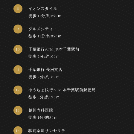
8
イオンスタイル
徒歩 11分/約850ｍ
9
グルメシティ
徒歩 11分/約850ｍ
10
千葉銀行ATM JR本千葉駅前
徒歩 2分/約100ｍ
11
千葉銀行 長洲支店
徒歩 2分/約160ｍ
12
ゆうちょ銀行ATM 本千葉駅前郵便局
徒歩 3分/約190ｍ
13
越川内科医院
徒歩 1分/約80ｍ
14
駅前薬局サンセリテ