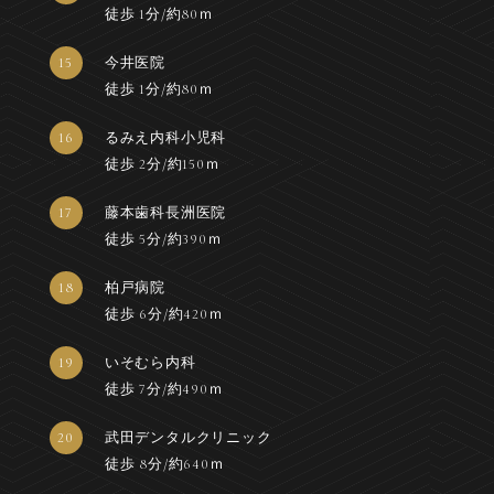
徒歩 1分/約80ｍ
15
今井医院
徒歩 1分/約80ｍ
16
るみえ内科小児科
徒歩 2分/約150ｍ
17
藤本歯科長洲医院
徒歩 5分/約390ｍ
18
柏戸病院
徒歩 6分/約420ｍ
19
いそむら内科
徒歩 7分/約490ｍ
20
武田デンタルクリニック
徒歩 8分/約640ｍ