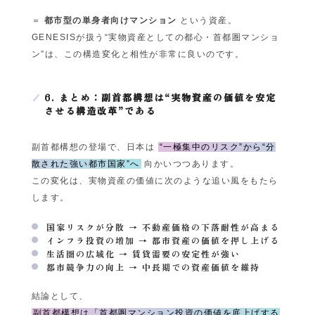
＝
都市型の単身者向けマンション
という資産。
GENESISが扱う“実物資産としての都心・首都圏マンショ
ン”は、この構造変化と相性が非常に良いのです。
6. まとめ：副首都構想は“実物資産の価値を安定
させる構造改革”である
副首都構想の登場で、日本は
“一極集中のリスク”から“分
散された強い都市国家”へ
向かいつつあります。
この変化は、実物資産の価値に次のような追い風をもたら
します。
国家リスクが分散 → 不動産価格の下落耐性が高まる
インフラ投資の増加 → 都市資産の価値を押し上げる
生活圏の広域化 → 賃貸需要の安定性が強い
都市競争力の向上 → 中長期での資産価値を維持
結論として、
副首都構想は「首都圏マンション投資の価値を底上げする