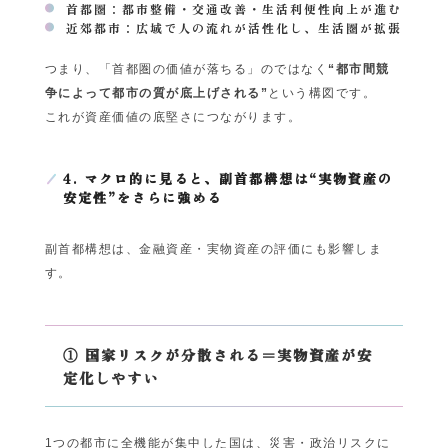
首都圏：都市整備・交通改善・生活利便性向上が進む
近郊都市：広域で人の流れが活性化し、生活圏が拡張
つまり、「首都圏の価値が落ちる」のではなく
“都市間競
争によって都市の質が底上げされる”
という構図です。
これが資産価値の底堅さにつながります。
4. マクロ的に見ると、副首都構想は“実物資産の
安定性”をさらに強める
副首都構想は、金融資産・実物資産の評価にも影響しま
す。
① 国家リスクが分散される＝実物資産が安
定化しやすい
1つの都市に全機能が集中した国は、災害・政治リスクに