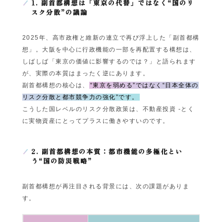
1. 副首都構想は「東京の代替」ではなく“国のリ
スク分散”の議論
2025年、高市政権と維新の連立で再び浮上した「副首都構
想」。大阪を中心に行政機能の一部を再配置する構想は、
しばしば「東京の価値に影響するのでは？」と語られます
が、実際の本質はまったく逆にあります。
副首都構想の核心は、
“東京を弱める”ではなく“日本全体の
リスク分散と都市競争力の強化”です。
こうした国レベルのリスク分散政策は、不動産投資 -とく
に実物資産にとってプラスに働きやすいのです。
2. 副首都構想の本質：都市機能の多極化とい
う“国の防災戦略”
副首都構想が再注目される背景には、次の課題がありま
す。