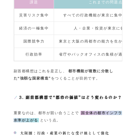
課題
これまでの問題点
災害リスク集中
すべての行政機能が東京に集中し過ぎ
経済の一極集中
人・企業・投資が東京に偏る構
国際競争力
東京と大阪の両都市の能力を生かし切れ
行政効率
省庁やバックオフィスの集積が過密を招
副首都構想はこれを是正し、
都市機能が複数に分散し
た“強靱な国家構造”
をつくることが目的です。
3. 副首都構想で“都市の価値”はどう変わるのか？
重要なのは、都市が競い合うことで
国全体の都市インフラ
水準が上がる
という点。
大阪圏：行政・産業の新たな受け皿として強化