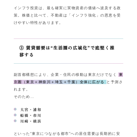
インフラ投資は、最も確実に実物資産の価値へ波及する政
策。株価と比べて、不動産は「インフラ強化」の恩恵を受
けやすい特性があります。
③ 賃貸需要は“生活圏の広域化”で底堅く推
移する
副首都構想により、企業・住民の移動は東京だけでなく
東
京圏（東京＋神奈川＋埼玉＋千葉）全体に広がる
と予測さ
れます。
そのため…
大宮・浦和
船橋・市川
川崎・横浜
といった“東京につながる都市”への居住需要は長期的に安