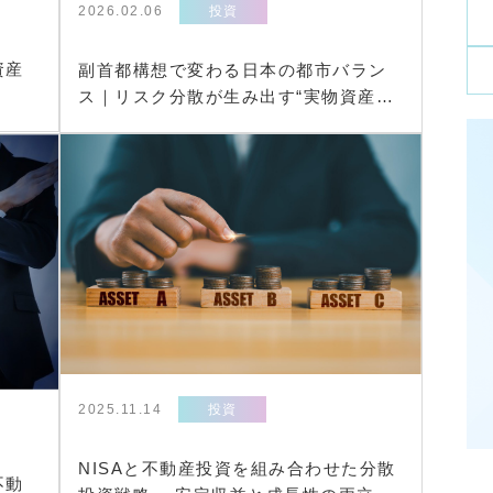
2026.02.06
投資
資産
副首都構想で変わる日本の都市バラン
ス｜リスク分散が生み出す“実物資産の
強さ”とは
2025.11.14
投資
NISAと不動産投資を組み合わせた分散
不動