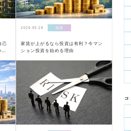
2026.05.29
投資
家賃が上がるなら投資は有利？今マン
自己
ション投資を始める理由
つけ
コ